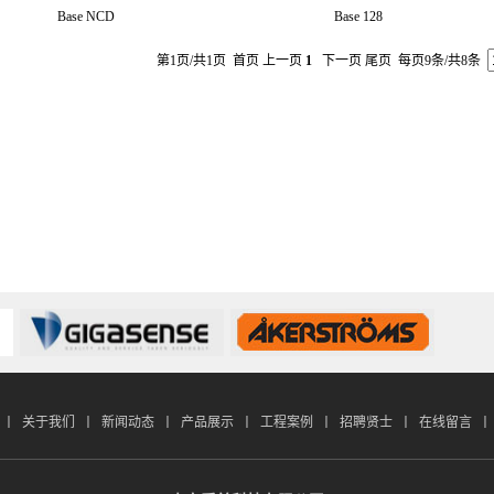
Base NCD
Base 128
第1页/共1页 首页 上一页
1
下一页 尾页 每页9条/共8条
丨
关于我们
丨
新闻动态
丨
产品展示
丨
工程案例
丨
招聘贤士
丨
在线留言