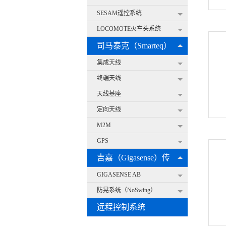
SESAM遥控系统
LOCOMOTE火车头系统
司马泰克（Smarteq）
天线
集成天线
终端天线
天线基座
定向天线
M2M
GPS
吉嘉（Gigasense）传
感器
GIGASENSE AB
防晃系统（NoSwing）
远程控制系统