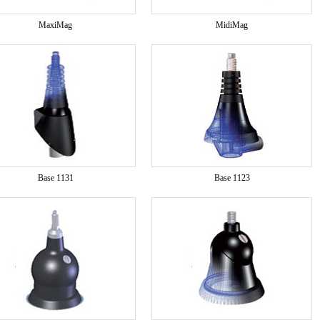
MaxiMag
MidiMag
Base 1131
Base 1123