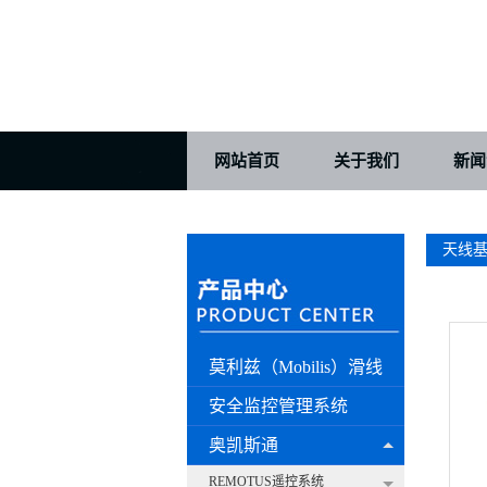
网站首页
关于我们
新闻
天线
莫利兹（Mobilis）滑线
安全监控管理系统
（CSM）
奥凯斯通
（Akerstroms）遥控器
REMOTUS遥控系统